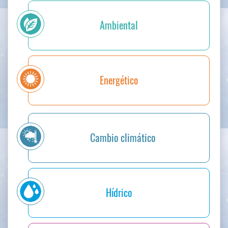
Género
ODS