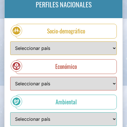
Energético
Hídrico
Género