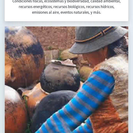
Temas transversales
ODS, género, ciudades, poblaciones y pueblos indígenas y
afrodescendientes, cohesión social, juventud, TICs, actividad
agropecuaria, y más.
Todas las Áreas
Seleccione esta opción para ver
todos los indicadores disponibles en nuestra base de datos.
Open Data/API
Acceso masivo de datos para
desarrolladores. Aplicaciones en línea.