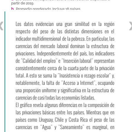
En América Latina buena parte de las personas de 65 y
más años no cuentan con jubilaciones, o estas son
insuficientes para sostenerlos fuera de la pobreza. El
porcentaje de personas en esta situación es mayor en los
quintiles de ingresos más bajos, así como entre las
mujeres. En los dos primeros quintiles, más de la mitad de
los adultos mayores perciben jubilaciones insuficientes o
no las perciben.
Ver más
▐▐
BANCO DE DATOS
Acceda a la información estadística de CEPALSTAT